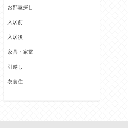
お部屋探し
入居前
入居後
家具・家電
引越し
衣食住