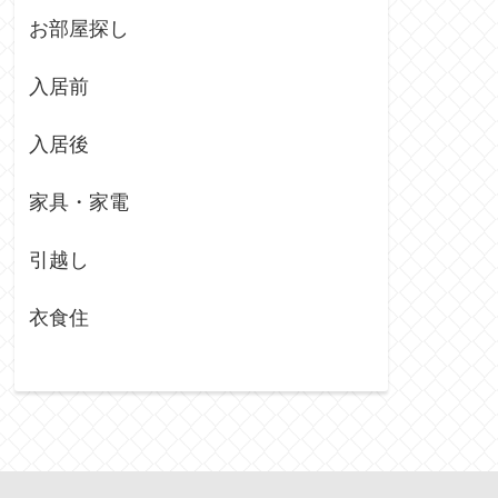
お部屋探し
入居前
入居後
家具・家電
引越し
衣食住