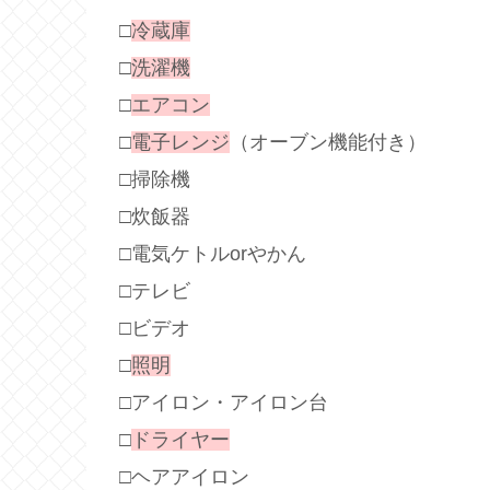
□
冷蔵庫
□
洗濯機
□
エアコン
□
電子レンジ
（オーブン機能付き）
□掃除機
□炊飯器
□電気ケトルorやかん
□テレビ
□ビデオ
□
照明
□アイロン・アイロン台
□
ドライヤー
□ヘアアイロン