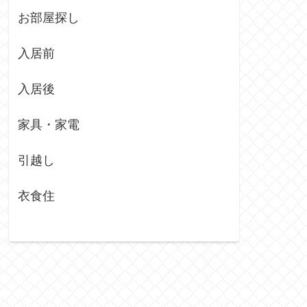
お部屋探し
入居前
入居後
家具・家電
引越し
衣食住