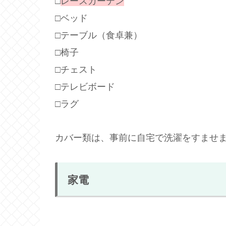
□
レースカーテン
□ベッド
□テーブル（食卓兼）
□椅子
□チェスト
□テレビボード
□ラグ
カバー類は、事前に自宅で洗濯をすませ
家電