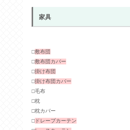
家具
□
敷布団
□
敷布団カバー
□
掛け布団
□
掛け布団カバー
□毛布
□枕
□枕カバー
□
ドレープカーテン